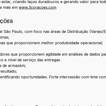
estar, criando laços duradouros e gerando valor para tod
ba mais em
www.3coracoes.com
IÇÕES
l São Paulo, com foco nas áreas de Distribuição (Varejo/
pinas;
emas que proporcionem melhor produtividade operacional;
dores que proporcionem agilidade em análises de dados pa
co e nível de serviço das entregas
de de armazém;
resultado;
tificando oportunidades. Forte intercessão com time comer