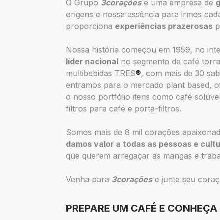
O Grupo
3corações
é uma empresa de
origens e nossa essência para irmos ca
proporciona
experiências prazerosas
p
Nossa história começou em 1959, no int
líder nacional
no segmento de café torra
multibebidas TRES
®
, com mais de 30 sab
entramos para o mercado plant based, o
o nosso portfólio itens como café solúve
filtros para café e porta-filtros.
Somos mais de 8 mil corações apaixona
damos valor a todas as pessoas e cult
que querem arregaçar as mangas e traba
Venha para
3corações
e junte seu cora
PREPARE UM CAFÉ E CONHEÇA