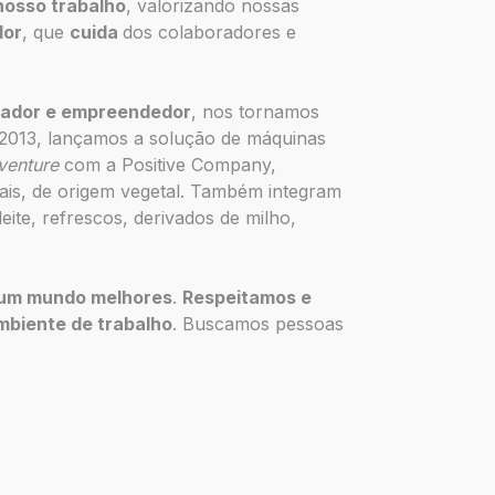
nosso trabalho
, valorizando nossas
dor
, que
cuida
dos colaboradores e
vador e empreendedor
, nos tornamos
 2013, lançamos a solução de máquinas
 venture
com a Positive Company,
is, de origem vegetal. Também integram
ite, refrescos, derivados de milho,
 um mundo melhores
.
Respeitamos e
mbiente de trabalho
. Buscamos pessoas