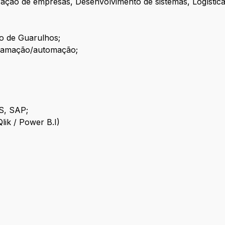
ção de empresas, Desenvolvimento de sistemas, Logística, 
ão de Guarulhos;
ramação/automação;
S, SAP;
ik / Power B.I)