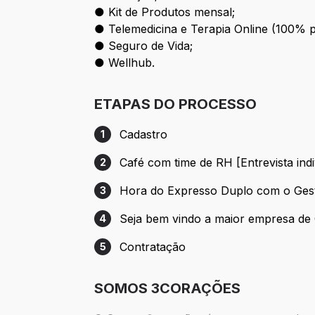
● Kit de Produtos mensal;
● Telemedicina e Terapia Online (100% 
● Seguro de Vida;
● Wellhub.
ETAPAS DO PROCESSO
Cadastro
1
Etapa 1: Cadastro
Café com time de RH [Entrevista indi
2
Etapa 2: Café com time de RH [Entrevista 
Hora do Expresso Duplo com o Gest
3
Etapa 3: Hora do Expresso Duplo com o 
Seja bem vindo a maior empresa de C
4
Etapa 4: Seja bem vindo a maior empresa 
Contratação
5
Etapa 5: Contratação
SOMOS 3CORAÇÕES