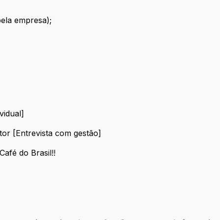
pela empresa);
vidual]
individual]
or [Entrevista com gestão]
Gestor [Entrevista com gestão]
afé do Brasil!!
de Café do Brasil!!