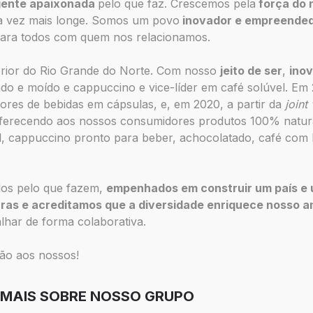
gente apaixonada
pelo que faz. Crescemos pela
força do 
da vez mais longe. Somos um povo
inovador e empreende
ara todos com quem nos relacionamos.
erior do Rio Grande do Norte. Com nosso
jeito de ser
,
ino
do e moído e cappuccino e vice-líder em café solúvel. Em
ores de bebidas em cápsulas, e, em 2020, a partir da
joint
ferecendo aos nossos consumidores produtos 100% natura
l, cappuccino pronto para beber, achocolatado, café com le
dos pelo que fazem,
e
mpenhados em construir um país e
uras e acreditamos que a diversidade enriquece nosso a
lhar de forma colaborativa.
ção aos nossos!
 MAIS SOBRE NOSSO GRUPO