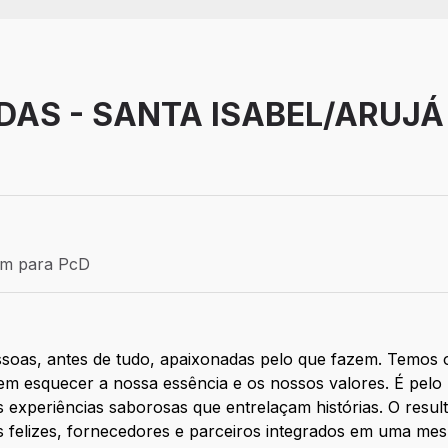
AS - SANTA ISABEL/ARUJÁ
Efetivo
ém para PcD
para PcD
soas, antes de tudo, apaixonadas pelo que fazem. Temos o
sem esquecer a nossa essência e os nossos valores. É pelo 
s experiências saborosas que entrelaçam histórias. O res
s felizes, fornecedores e parceiros integrados em uma me