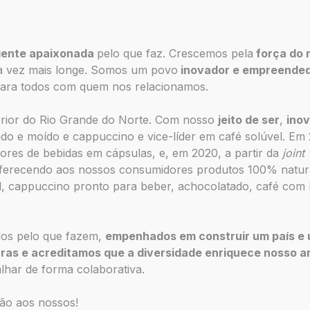
gente apaixonada
pelo que faz. Crescemos pela
força do 
da vez mais longe. Somos um povo
inovador e empreende
ara todos com quem nos relacionamos.
erior do Rio Grande do Norte. Com nosso
jeito de ser
,
ino
do e moído e cappuccino e vice-líder em café solúvel. Em
ores de bebidas em cápsulas, e, em 2020, a partir da
joint
ferecendo aos nossos consumidores produtos 100% natura
l, cappuccino pronto para beber, achocolatado, café com le
dos pelo que fazem,
e
mpenhados em construir um país e
uras e acreditamos que a diversidade enriquece nosso a
lhar de forma colaborativa.
ção aos nossos!