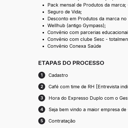
Pack mensal de Produtos da marca; -
Seguro de Vida;
Desconto em Produtos da marca no s
Wellhub (antigo Gympass);
Convênio com parcerias educacionais
Convênio com clube Sesc - totalment
Convênio Conexa Saúde
ETAPAS DO PROCESSO
Cadastro
1
Etapa 1: Cadastro
Café com time de RH [Entrevista indi
2
Etapa 2: Café com time de RH [Entrevista 
Hora do Expresso Duplo com o Gest
3
Etapa 3: Hora do Expresso Duplo com o 
Seja bem vindo a maior empresa de C
4
Etapa 4: Seja bem vindo a maior empresa 
Contratação
5
Etapa 5: Contratação