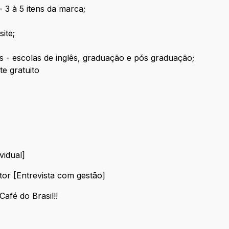
 3 à 5 itens da marca;
ite;
 - escolas de inglês, graduação e pós graduação;
e gratuito
vidual]
individual]
or [Entrevista com gestão]
Gestor [Entrevista com gestão]
afé do Brasil!!
de Café do Brasil!!