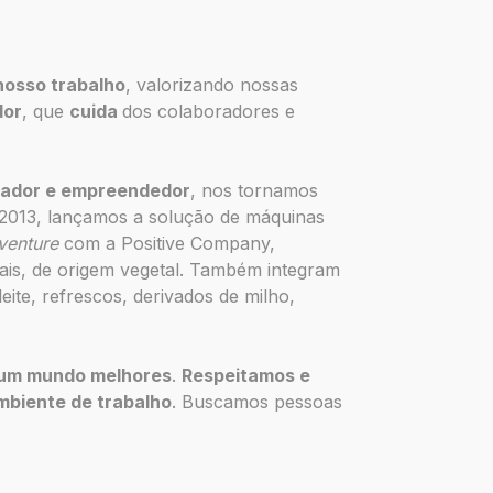
nosso trabalho
, valorizando nossas
dor
, que
cuida
dos colaboradores e
vador e empreendedor
, nos tornamos
 2013, lançamos a solução de máquinas
 venture
com a Positive Company,
is, de origem vegetal. Também integram
ite, refrescos, derivados de milho,
 um mundo melhores
.
Respeitamos e
mbiente de trabalho
. Buscamos pessoas